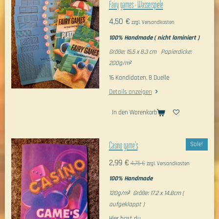
Fairy games - Wasserspiele
4,50 €
zzgl. Versandkosten
100% Handmade ( nicht laminiert )
Größe: 15.5 x 8.3 cm Papierdicke:
200g/m²
16 Kandidaten, 8 Duelle
Details anzeigen
In den Warenkorb
Casino game's
Sale!
2,99 €
4,75 €
zzgl. Versandkosten
100% Handmade
120g/m² Größe: 17.2 x 14.8cm (
aufgeklappt )
Hier hast du