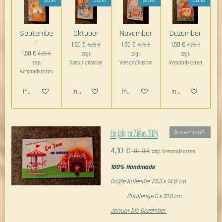
Sale!
Sale!
Sale!
Sale!
Septembe
Oktober
November
Dezember
r
1,50 €
1,50 €
1,50 €
4,25 €
4,25 €
4,25 €
1,50 €
4,25 €
zzgl.
zzgl.
zzgl.
zzgl.
Versandkosten
Versandkosten
Versandkosten
Versandkosten
In den Warenkorb
In den Warenkorb
In den Warenkorb
In den Warenkorb
Ein Jahr im Zirkus 2024
Ausverkauft
4,10 €
10,00 €
zzgl. Versandkosten
100% Handmade
Größe Kalender 25.3 x 14.8 cm
Challenge 6 x 10.5 cm
Januar bis Dezember