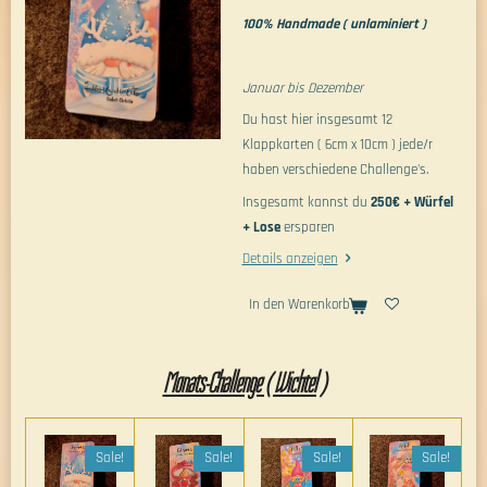
100% Handmade ( unlaminiert )
Januar bis Dezember
Du hast hier insgesamt 12
Klappkarten ( 6cm x 10cm ) jede/r
haben verschiedene Challenge's.
Insgesamt kannst du
250€ + Würfel
+ Lose
ersparen
Details anzeigen
In den Warenkorb
Monats-Challenge ( Wichtel )
Sale!
Sale!
Sale!
Sale!