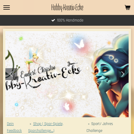
Hobby-Kreativ-Ecke
Zum
Hauptinhalt
springen
100% Handmade
Dein
»
Shop ( Spar-Spiele,
»
Sport/ Jahres
Feedback
Sparchallenge....)
Challenge