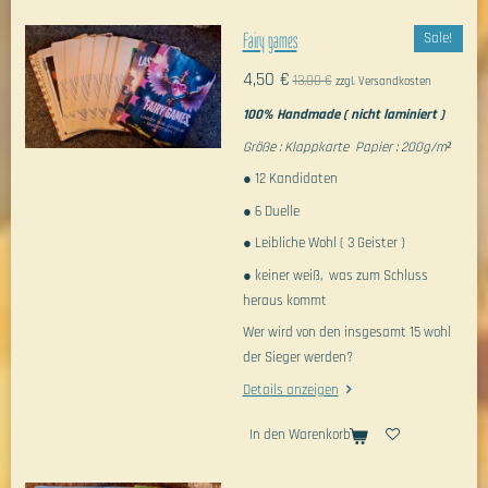
Fairy games
Sale!
4,50 €
13,00 €
zzgl. Versandkosten
100% Handmade ( nicht laminiert )
Größe : Klappkarte Papier : 200g/m²
● 12 Kandidaten
● 6 Duelle
● Leibliche Wohl ( 3 Geister )
● keiner weiß, was zum Schluss
heraus kommt
Wer wird von den insgesamt 15 wohl
der Sieger werden?
Details anzeigen
In den Warenkorb