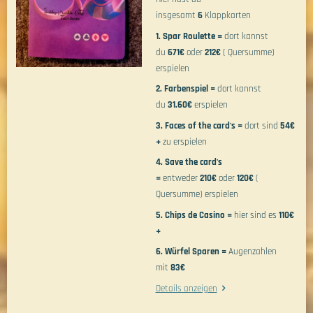
insgesamt
6
Klappkarten
1. Spar Roulette =
dort kannst
du
671€
oder
212€
( Quersumme)
erspielen
2. Farbenspiel =
dort kannst
du
31.60€
erspielen
3. Faces of the card's =
dort sind
54€
+
zu erspielen
4. Save the card's
=
entweder
210€
oder
120€
(
Quersumme) erspielen
5. Chips de Casino =
hier sind es
110€
+
6. Würfel Sparen =
Augenzahlen
mit
83€
Details anzeigen