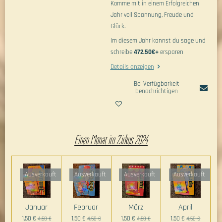
Komme mit in einem Erfolgreichen
Jahr voll Spannung, Freude und
Glück.
Im diesem Jahr kannst du sage und
schreibe
472.50€+
ersparen
Details anzeigen
Bei Verfügbarkeit
benachrichtigen
Einen Monat im Zirkus 2024
Ausverkauft
Ausverkauft
Ausverkauft
Ausverkauft
Januar
Februar
März
April
1,50 €
1,50 €
1,50 €
1,50 €
4,50 €
4,50 €
4,50 €
4,50 €