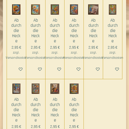
Ab
Ab
Ab
Ab
Ab
Ab
durch
durch
durch
durch
durch
durch
die
die
die
die
die
die
Heck
Heck
Heck
Heck
Heck
Heck
e
e
e
e
e
e
2,95 €
2,95 €
2,95 €
2,95 €
2,95 €
2,95 €
zzgl.
zzgl.
zzgl.
zzgl.
zzgl.
zzgl.
Versandkosten
Versandkosten
Versandkosten
Versandkosten
Versandkosten
Versandkosten
In den Warenkorb
In den Warenkorb
In den Warenkorb
In den Warenkorb
In den Warenkorb
In den Ware
Ab
Ab
Ab
Ab
durch
durch
durch
durch
die
die
die
die
Heck
Heck
Heck
Heck
e
e
e
e
2,95 €
2,95 €
2,95 €
2,95 €