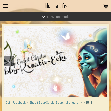
Hobby-Kreativ-Ecke
Zum
Hauptinhalt
springen
100% Handmade
Dein Feedback
»
Shop ( Spar-Spiele, Sparchallenge....)
»
NEU!!!!