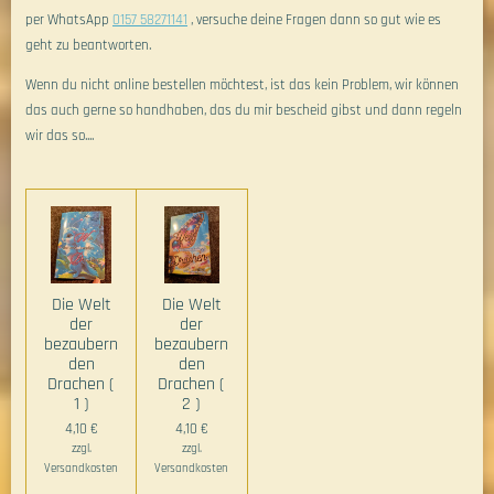
per WhatsApp
0157 58271141
, versuche deine Fragen dann so gut wie es
geht zu beantworten.
Wenn du nicht online bestellen möchtest, ist das kein Problem, wir können
das auch gerne so handhaben, das du mir bescheid gibst und dann regeln
wir das so....
Die Welt
Die Welt
der
der
bezaubern
bezaubern
den
den
Drachen (
Drachen (
1 )
2 )
4,10 €
4,10 €
zzgl.
zzgl.
Versandkosten
Versandkosten