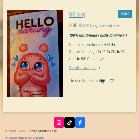
Hello Darling
Sale!
3,95 €
5,25 €
zzgl. Versandkosten
100% Handmade ( nicht laminiert )
Du finsest in diesem Heft
3x
Rubbelchallenge,
1x
1€,
1x
2€,
1x
5€
und
1x
10€ Challenge
Details anzeigen
In den Warenkorb
I
T
F
n
i
a
© 2023 - 2026 Hobby-Kreativ-Ecke
s
k
c
t
T
e
Mit Unterstützung von
Webador