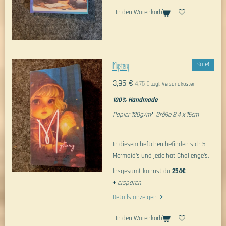
e
In den Warenkorb
e
n
Mystery
Sale!
3,95 €
4,75 €
zzgl. Versandkosten
100% Handmade
Papier 120g/m² Größe 8.4 x 15cm
In diesem heftchen befinden sich 5
Mermaid's und jede hat Challenge's.
Insgesamt kannst du
254€
+
ersparen.
Details anzeigen
In den Warenkorb