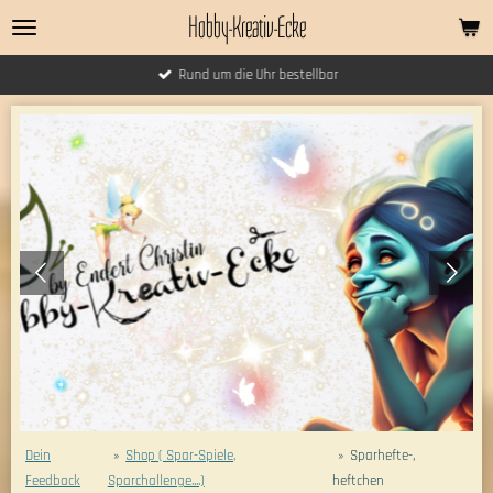
Hobby-Kreativ-Ecke
Zum
Hauptinhalt
springen
Rund um die Uhr bestellbar
Dein
»
Shop ( Spar-Spiele,
»
Sparhefte-,
Feedback
Sparchallenge....)
heftchen