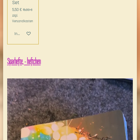
Set
5,50 €
15,00 €
zzgl.
Versandkosten
In den Warenkorb
Sparhefte, - heftchen