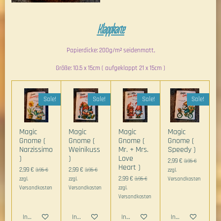
Klappkarte
Papierdicke: 200g/m² seidenmatt,
Größe: 10.5 x 15cm ( aufgeklappt 21 x 15cm )
Sale!
Sale!
Sale!
Sale!
Magic
Magic
Magic
Magic
Gnome (
Gnome (
Gnome (
Gnome (
Narzissimo
Weinikuss
Mr. + Mrs.
Speedy )
)
)
Love
2,99 €
3,95 €
Heart )
2,99 €
2,99 €
3,95 €
3,95 €
zzgl.
2,99 €
zzgl.
zzgl.
3,95 €
Versandkosten
Versandkosten
Versandkosten
zzgl.
Versandkosten
In den Warenkorb
In den Warenkorb
In den Warenkorb
In den Warenkorb