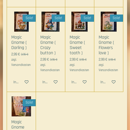
Sale!
Sale!
Sale!
Sale!
Magic
Magic
Magic
Magic
Gnome (
Gnome (
Gnome (
Gnome (
Darling )
Crazy
Sweet
Flowers
button )
tooth )
love )
2,99 €
3,95 €
2,99 €
2,99 €
2,99 €
zzgl.
3,95 €
3,95 €
3,95 €
Versandkosten
zzgl.
zzgl.
zzgl.
Versandkosten
Versandkosten
Versandkosten
In den Warenkorb
In den Warenkorb
In den Warenkorb
In den Warenkorb
Sale!
Magic
Gnome