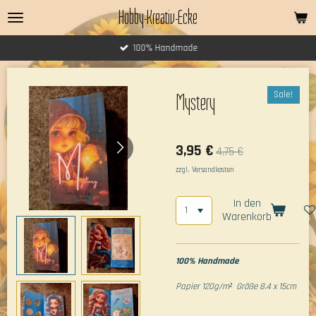
Hobby-Kreativ-Ecke
Zum
Hauptinhalt
springen
100% Handmade
Sale!
Mystery
3,95 €
4,75 €
zzgl. Versandkosten
In den
Warenkorb
100% Handmade
Papier 120g/m² Größe 8.4 x 15cm