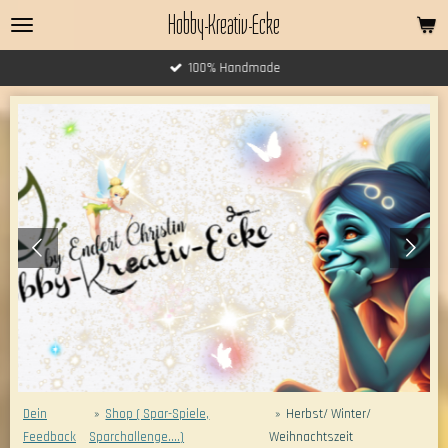
Hobby-Kreativ-Ecke
Zum
Hauptinhalt
springen
100% Handmade
Dein
»
Shop ( Spar-Spiele,
»
Herbst/ Winter/
Feedback
Sparchallenge....)
Weihnachtszeit