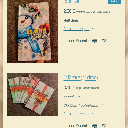
Es wird Zeit!
Sale!
2,50 €
4,00 €
zzgl. Versandkosten
Heftchen
Details anzeigen
In den Warenkorb
Go Christmas ( grinchmas )
3,95 €
zzgl. Versandkosten
Klappkarte
21 x 15cm ( aufgeklappt )
Details anzeigen
In den Warenkorb