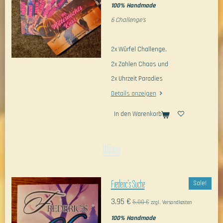
100% Handmade
6 Challenge's
2x Würfel Challenge,
2x Zahlen Chaos und
2x Uhrzeit Paradies
Details anzeigen
In den Warenkorb
Winter
Frederic's Suche
Sale!
3,95 €
5,00 €
zzgl. Versandkosten
100% Handmade