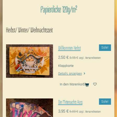
Papierdicke 120g/m²
Herbst/ Winter/ Weihnachtszeit
Willkommen Herbst
Sale!
2,50 €
3,95 €
zzgl. Versandkosten
Klappkarte
Details anzeigen
In den Warenkorb
Der Mitternachts Kuss
Sale!
3,95 €
5,00 €
zzgl. Versandkosten