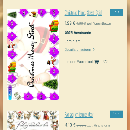
Christmas Money Street - Spiel
Sale!
1,99 €
4,00 €
zzgl. Versandkosten
100% Handmade
Laminiert
Details anzeigen
In den Warenkorb
Fantasy christmas deer
Sale!
4,10 €
5,00 €
zzgl. Versandkosten