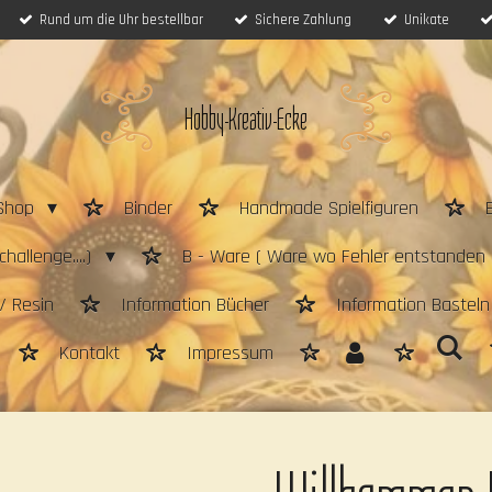
Rund um die Uhr bestellbar
Sichere Zahlung
Unikate
Hobby-Kreativ-Ecke
Shop
Binder
Handmade Spielfiguren
hallenge....)
B - Ware ( Ware wo Fehler entstanden 
/ Resin
Information Bücher
Information Bastel
Kontakt
Impressum