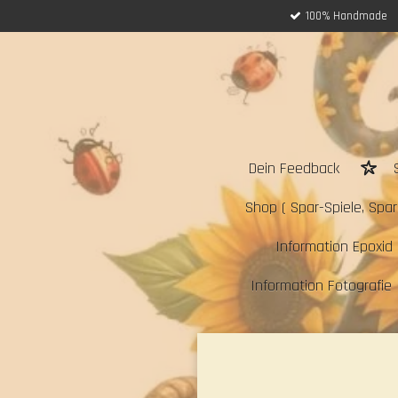
100% Handmade
Zum
Hauptinhalt
springen
Dein Feedback
Shop ( Spar-Spiele, Sparc
Information Epoxid 
Information Fotografie