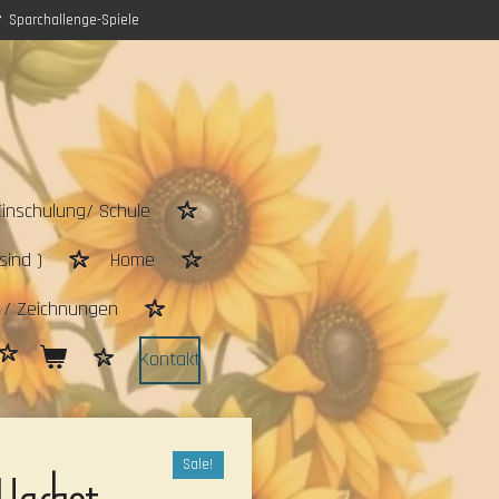
Sparchallenge-Spiele
Einschulung/ Schule
sind )
Home
n / Zeichnungen
Kontakt
Sale!