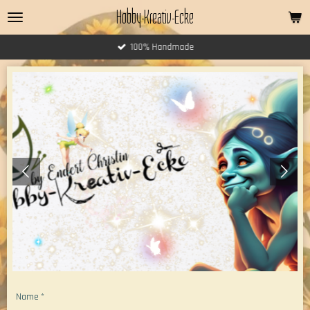
Hobby-Kreativ-Ecke
Zum
Hauptinhalt
springen
100% Handmade
Name *