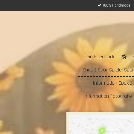
100% Handmade
Zum
Hauptinhalt
springen
Dein Feedback
Shop ( Spar-Spiele, Sparc
Information Epoxid 
Information Fotografie