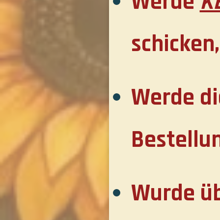
Werde
K
schicken
Werde di
Bestellun
Wurde üb