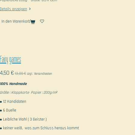
Papierdicke 200g Größe 8.3 x 15cm
Details anzeigen
In den Warenkorb
Fairy games
4,50 €
13,00 €
zzgl. Versandkosten
100% Handmade
Größe : Klappkarte Papier : 200g/m²
● 12 Kandidaten
● 6 Duelle
● Leibliche Wohl ( 3 Geister )
● keiner weiß, was zum Schluss heraus kommt