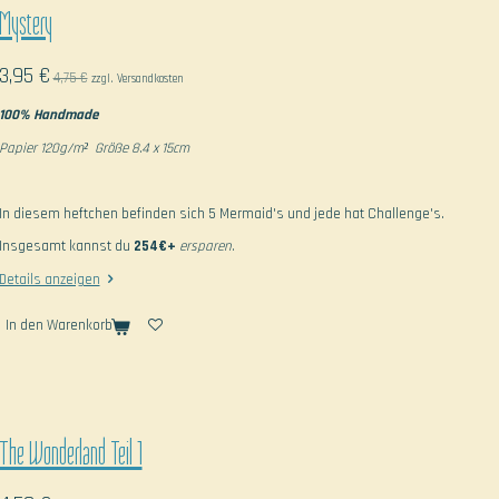
Mystery
3,95 €
4,75 €
zzgl. Versandkosten
100% Handmade
Papier 120g/m² Größe 8.4 x 15cm
In diesem heftchen befinden sich 5 Mermaid's und jede hat Challenge's.
Insgesamt kannst du
254€+
ersparen.
Details anzeigen
In den Warenkorb
The Wonderland Teil 1