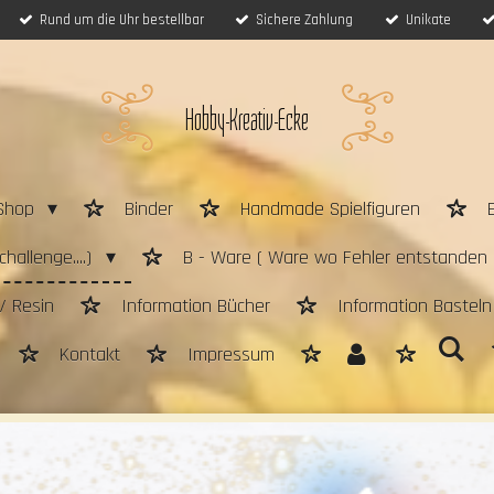
Rund um die Uhr bestellbar
Sichere Zahlung
Unikate
Hobby-Kreativ-Ecke
Shop
Binder
Handmade Spielfiguren
hallenge....)
B - Ware ( Ware wo Fehler entstanden 
/ Resin
Information Bücher
Information Bastel
Kontakt
Impressum