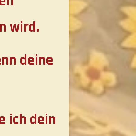
sen
n wird.
enn deine
 ich dein