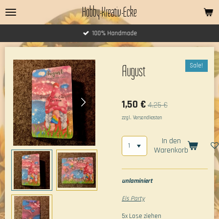
Hobby-Kreativ-Ecke
Zum
Hauptinhalt
springen
100% Handmade
Sale!
August
1,50 €
4,25 €
zzgl. Versandkosten
In den
Warenkorb
unlaminiert
Eis Party
5x Lose ziehen