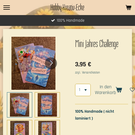
Hobby-Kreativ-Ecke
Zum
Hauptinhalt
springen
100% Handmade
Mini Jahres Challenge
3,95 €
zzgl. Versandkosten
In den
Warenkorb
100% Handmade ( nicht
laminiert )