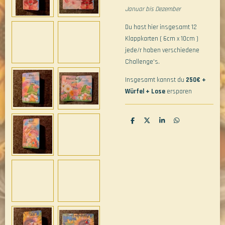
Januar bis Dezember
Du hast hier insgesamt 12
Klappkarten ( 6cm x 10cm )
jede/r haben verschiedene
Challenge's.
Insgesamt kannst du
250€ +
Würfel + Lose
ersparen
T
T
T
T
e
e
e
e
i
i
i
i
l
l
l
l
e
e
e
e
n
n
n
n