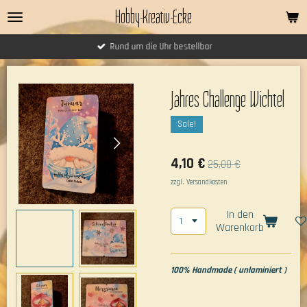
Hobby-Kreativ-Ecke
Zum
Hauptinhalt
springen
Rund um die Uhr bestellbar
Jahres Challenge Wichtel
Sale!
4,10 €
25,00 €
zzgl. Versandkosten
In den
Warenkorb
100% Handmade ( unlaminiert )