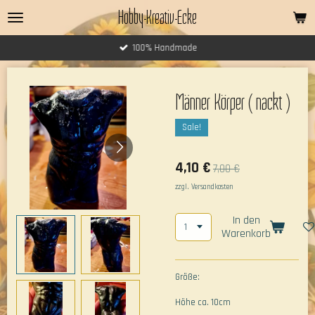
Hobby-Kreativ-Ecke
Zum
Hauptinhalt
springen
100% Handmade
Männer Körper ( nackt )
Sale!
4,10 €
7,00 €
zzgl. Versandkosten
In den
Warenkorb
Größe:
Höhe ca. 10cm