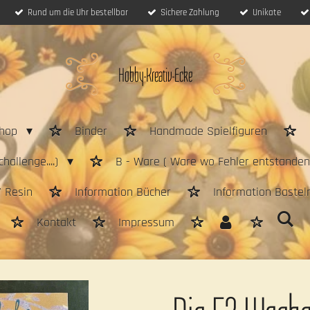
Rund um die Uhr bestellbar
Sichere Zahlung
Unikate
Hobby-Kreativ-Ecke
hop
Binder
Handmade Spielfiguren
hallenge....)
B - Ware ( Ware wo Fehler entstanden 
/ Resin
Information Bücher
Information Bastel
Kontakt
Impressum