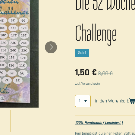
Die 52 Woche
Challenge
Sale!
1,50 €
3,00 €
zzgl. Versandkosten
In den Warenkorb
100% Handmade ( Laminiert )
Hier benötigst du einen Folien Stift