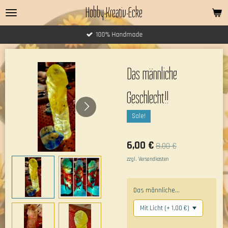
Hobby-Kreativ-Ecke
Zum
Hauptinhalt
springen
100% Handmade
Das männliche
Geschlecht!!
Sale!
6,00 €
8,00 €
zzgl. Versandkosten
Das männliche...