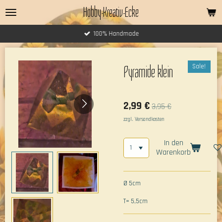
Hobby-Kreativ-Ecke
Zum
Hauptinhalt
springen
100% Handmade
Sale!
Pyramide klein
2,99 €
3,95 €
zzgl. Versandkosten
In den
Warenkorb
Ø 5cm
T= 5,5cm