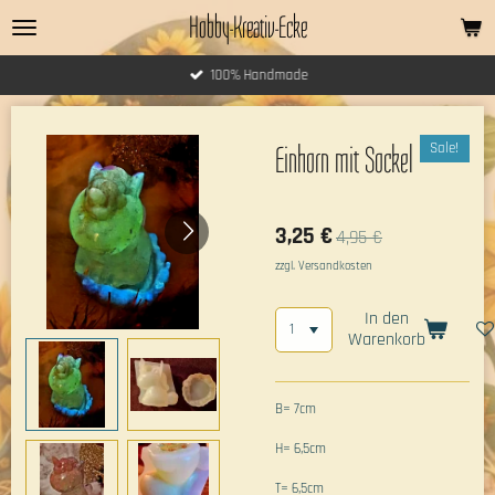
Hobby-Kreativ-Ecke
Zum
Hauptinhalt
springen
100% Handmade
Sale!
Einhorn mit Sockel
3,25 €
4,95 €
zzgl. Versandkosten
In den
Warenkorb
B= 7cm
H= 6,5cm
T= 6,5cm