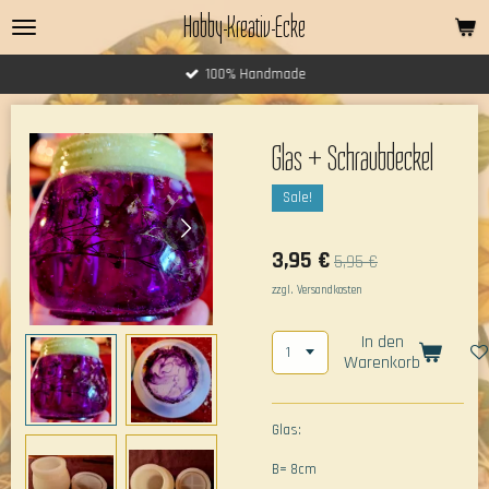
Hobby-Kreativ-Ecke
Zum
Hauptinhalt
springen
100% Handmade
Glas + Schraubdeckel
Sale!
3,95 €
5,95 €
zzgl. Versandkosten
In den
Warenkorb
Glas:
B= 8cm