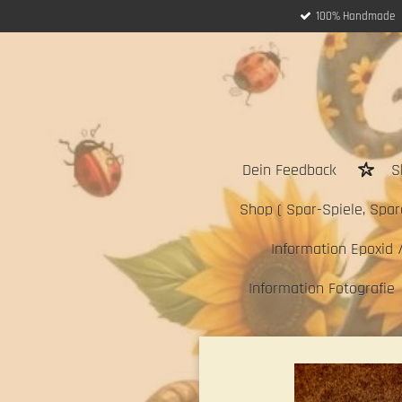
100% Handmade
Zum
Hauptinhalt
springen
Dein Feedback
S
Shop ( Spar-Spiele, Sparc
Information Epoxid 
Information Fotografie