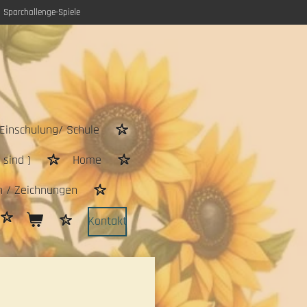
Sparchallenge-Spiele
Einschulung/ Schule
sind )
Home
n / Zeichnungen
Kontakt