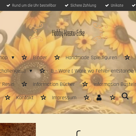
Rund um die Uhr bestellbar
Sichere Zahlung
Unikate
Hobby-Kreativ-Ecke
hop
Binder
Handmade Spielfiguren
hallenge....)
B - Ware ( Ware wo Fehler entstanden 
/ Resin
Information Bücher
Information Bastel
Kontakt
Impressum