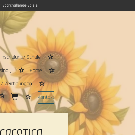
Sparchallenge-Spiele
Einschulung/ Schule
sind )
Home
n / Zeichnungen
Kontakt