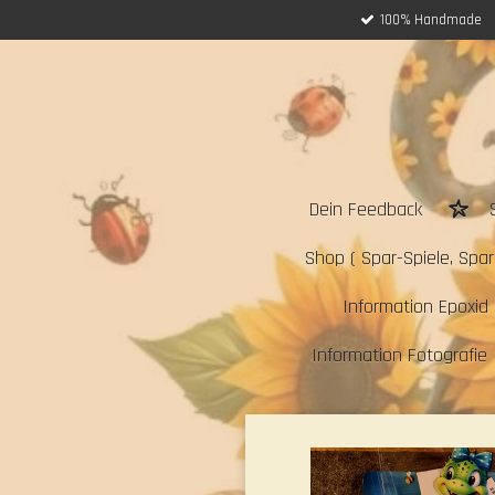
100% Handmade
Zum
Hauptinhalt
springen
Dein Feedback
Shop ( Spar-Spiele, Sparc
Information Epoxid 
Information Fotografie