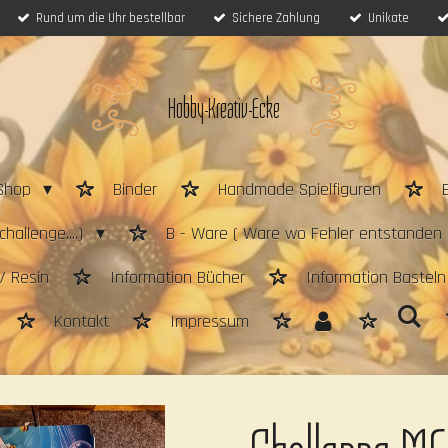
Rund um die Uhr bestellbar
Sichere Zahlung
Unikate
Hobby-Kreativ-Ecke
Shop
Binder
Handmade Spielfiguren
hallenge....)
B - Ware ( Ware wo Fehler entstanden 
/ Resin
Information Bücher
Information Bastel
Kontakt
Impressum