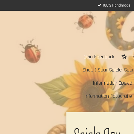
100% Handmade
Zum
Hauptinhalt
springen
Dein Feedback
Shop ( Spar-Spiele, Sparc
Information Epoxid 
Information Fotografie