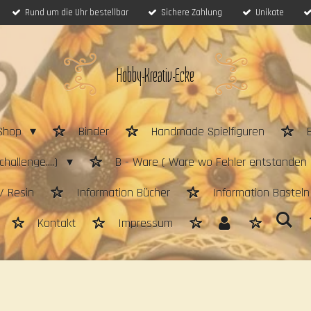
Rund um die Uhr bestellbar
Sichere Zahlung
Unikate
Hobby-Kreativ-Ecke
Shop
Binder
Handmade Spielfiguren
hallenge....)
B - Ware ( Ware wo Fehler entstanden 
/ Resin
Information Bücher
Information Bastel
Kontakt
Impressum