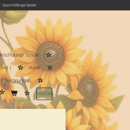
Sparchallenge-Spiele
Einschulung/ Schule
sind )
Home
n / Zeichnungen
Kontakt