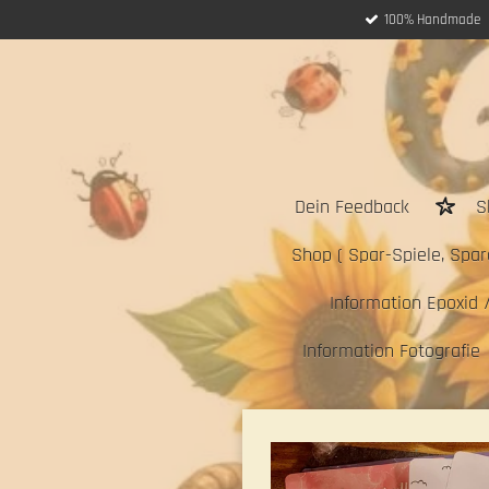
100% Handmade
Zum
Hauptinhalt
springen
Dein Feedback
S
Shop ( Spar-Spiele, Sparc
Information Epoxid 
Information Fotografie