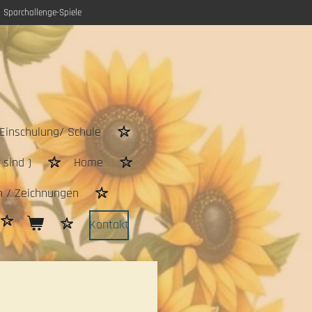
Sparchallenge-Spiele
Einschulung/ Schule
sind )
Home
n / Zeichnungen
Kontakt