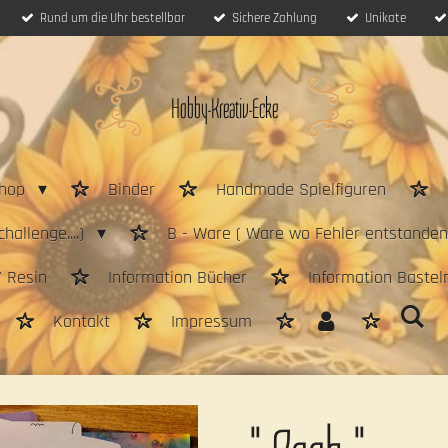
Rund um die Uhr bestellbar
Sichere Zahlung
Unikate
Hobby-Kreativ-Ecke
hop
Binder
Handmade Spielfiguren
hallenge....)
B - Ware ( Ware wo Fehler entstanden 
/ Resin
Information Bücher
Information Bastel
Kontakt
Impressum