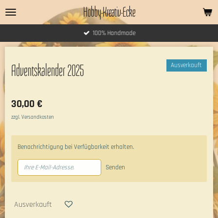
Hobby-Kreativ-Ecke
Zum
Hauptinhalt
springen
100% Handmade
Ausverkauft
Adventskalender 2025
30,00 €
zzgl. Versandkosten
Benachrichtigung bei Verfügbarkeit erhalten.
Senden
Ausverkauft