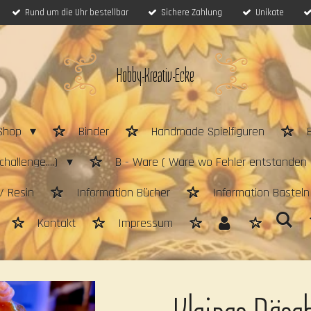
Rund um die Uhr bestellbar
Sichere Zahlung
Unikate
Hobby-Kreativ-Ecke
Shop
Binder
Handmade Spielfiguren
hallenge....)
B - Ware ( Ware wo Fehler entstanden 
/ Resin
Information Bücher
Information Bastel
Kontakt
Impressum