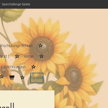
Sparchallenge-Spiele
Einschulung/ Schule
sind )
Home
n / Zeichnungen
Kontakt