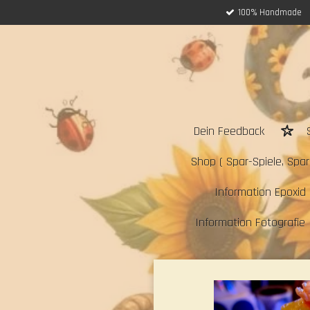
100% Handmade
Zum
Hauptinhalt
springen
Dein Feedback
Shop ( Spar-Spiele, Sparc
Information Epoxid 
Information Fotografie