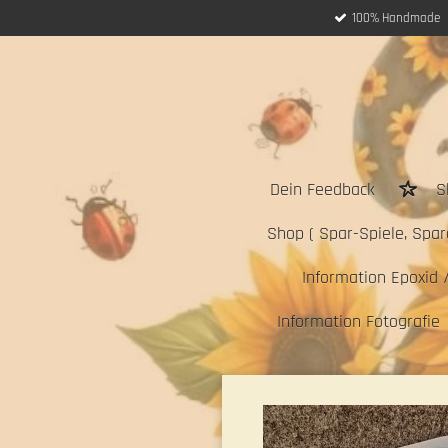
100% Handmade
Zum
Hauptinhalt
springen
Dein Feedback
S
Shop ( Spar-Spiele, Sparc
Information Epoxid 
Information Fotografie