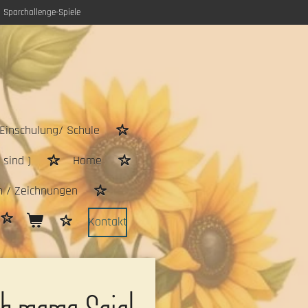
Sparchallenge-Spiele
Einschulung/ Schule
sind )
Home
n / Zeichnungen
Kontakt