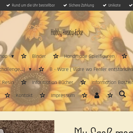
Rund um die Uhr bestellbar
Sichere Zahlung
Unikate
Hobby-Kreativ-Ecke
hop
Binder
Handmade Spielfiguren
hallenge....)
B - Ware ( Ware wo Fehler entstanden 
/ Resin
Information Bücher
Information Bastel
Kontakt
Impressum