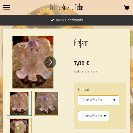
Hobby-Kreativ-Ecke
Zum
Hauptinhalt
springen
100% Handmade
Elefant
7,00 €
zzgl. Versandkosten
Elefant