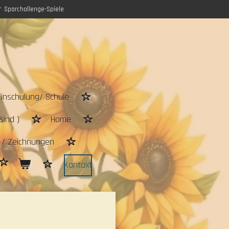
Sparchallenge-Spiele
Einschulung/ Schule
sind )
Home
n / Zeichnungen
Kontakt