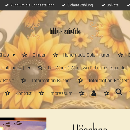
Rund um die Uhr bestellbar
Sichere Zahlung
Unikate
Hobby-Kreativ-Ecke
Shop
Binder
Handmade Spielfiguren
hallenge....)
B - Ware ( Ware wo Fehler entstanden 
/ Resin
Information Bücher
Information Bastel
Kontakt
Impressum