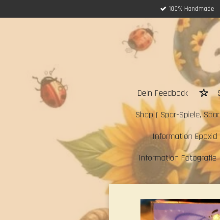
100% Handmade
Zum
Hauptinhalt
springen
Dein Feedback
Shop ( Spar-Spiele, Sparc
Information Epoxid 
Information Fotografie