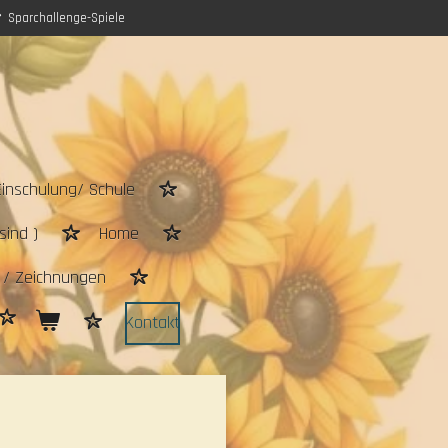
Sparchallenge-Spiele
Einschulung/ Schule
sind )
Home
n / Zeichnungen
Kontakt