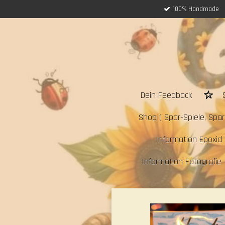
100% Handmade
Zum
Hauptinhalt
springen
Dein Feedback
Shop ( Spar-Spiele, Sparc
Information Epoxid 
Information Fotografie