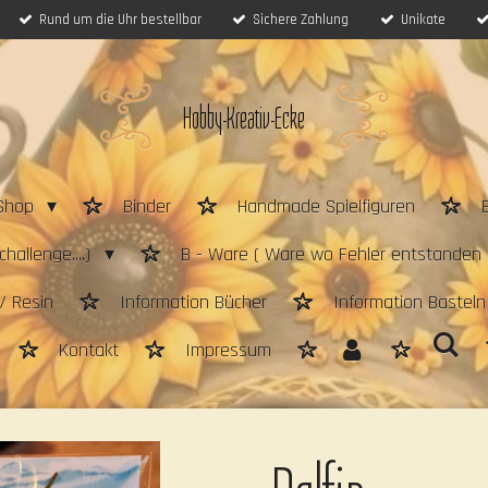
Rund um die Uhr bestellbar
Sichere Zahlung
Unikate
Hobby-Kreativ-Ecke
Shop
Binder
Handmade Spielfiguren
hallenge....)
B - Ware ( Ware wo Fehler entstanden 
/ Resin
Information Bücher
Information Bastel
Kontakt
Impressum