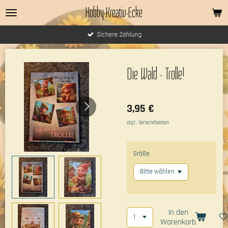
Hobby-Kreativ-Ecke
Zum
Hauptinhalt
springen
Sichere Zahlung
Die Wald - Trolle!
3,95 €
zzgl. Versandkosten
Größe
In den
Warenkorb