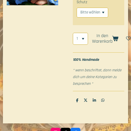
Schutz
In den
Warenkorb
100% Handmade
* wenn beschriftet, dann melde
dich um deine Kategorien zu
besprechen *
T
T
T
T
e
e
e
e
i
i
i
i
l
l
l
l
e
e
e
e
n
n
n
n