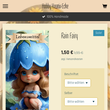
Hobby-Kreativ-Ecke
Zum
Hauptinhalt
springen
100% Handmade
Sale!
Rain Fairy
1,50 €
1,99 €
zzgl. Versandkosten
Beschriftet
Selber