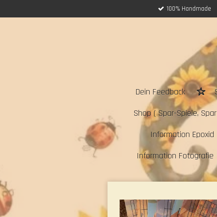
100% Handmade
Zum
Hauptinhalt
springen
Dein Feedback
Shop ( Spar-Spiele, Sparc
Information Epoxid 
Information Fotografie