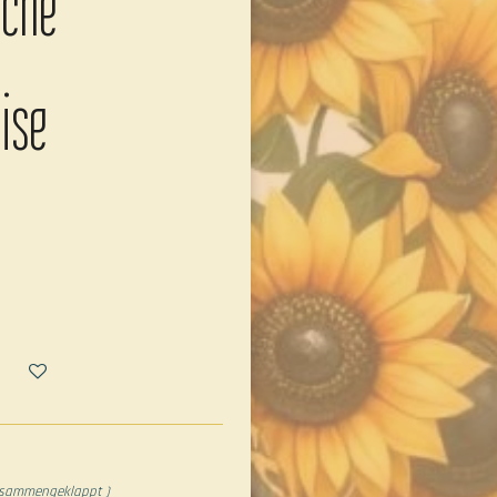
sche
ise
zusammengeklappt )