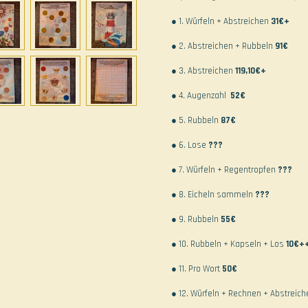
● 1. Würfeln + Abstreichen
31€+
●
2. Abstreichen + Rubbeln
91€
● 3. Abstreichen
119,10€+
●
4. Augenzahl
52€
● 5. Rubbeln
87€
● 6. Lose
???
● 7. Würfeln + Regentropfen
???
● 8. Eicheln sammeln
???
● 9. Rubbeln
55€
● 10. Rubbeln + Kapseln + Los
10€+
● 11. Pro Wort
50€
●
12. Würfeln + Rechnen + Abstreic