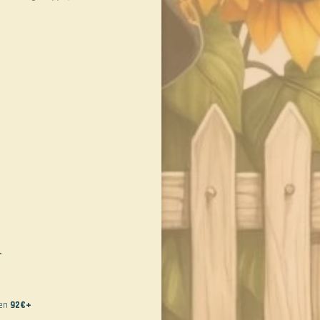
+
hen
92€+