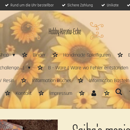
Rund um die Uhr bestellbar
Sichere Zahlung
Unikate
Hobby-Kreativ-Ecke
Shop
Binder
Handmade Spielfiguren
hallenge....)
B - Ware ( Ware wo Fehler entstanden 
/ Resin
Information Bücher
Information Bastel
Kontakt
Impressum