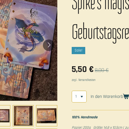
Spike's magi
Geburtstagsre
Sale!
5,50 €
8,00 €
zzgl. Versandkosten
In den Warenkorb
100% Handmade
Papier: 200g Größe: 14.8 x 10.5cm ( 