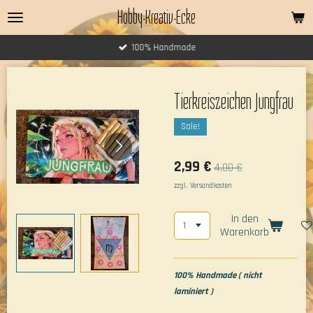
Hobby-Kreativ-Ecke
Zum
Hauptinhalt
springen
100% Handmade
Tierkreiszeichen Jungfrau
Sale!
2,99 €
4,00 €
zzgl. Versandkosten
In den
Warenkorb
100% Handmade ( nicht
laminiert )