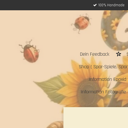
100% Handmade
Zum
Hauptinhalt
springen
Dein Feedback
Shop ( Spar-Spiele, Sparc
Information Epoxid 
Information Fotografie