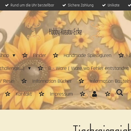
Rund um die Uhr bestellbar
Sichere Zahlung
Unikate
Hobby-Kreativ-Ecke
Shop
Binder
Handmade Spielfiguren
hallenge....)
B - Ware ( Ware wo Fehler entstanden 
/ Resin
Information Bücher
Information Bastel
Kontakt
Impressum