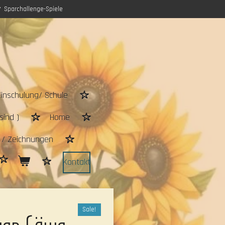
Sparchallenge-Spiele
Einschulung/ Schule
sind )
Home
n / Zeichnungen
Kontakt
Sale!