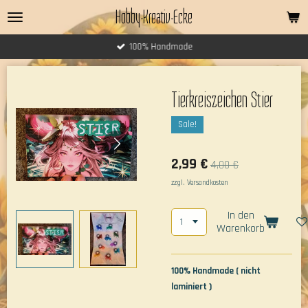
Hobby-Kreativ-Ecke
Zum
Hauptinhalt
springen
100% Handmade
Tierkreiszeichen Stier
Sale!
2,99 €
4,00 €
zzgl. Versandkosten
In den
Warenkorb
100% Handmade ( nicht
laminiert )