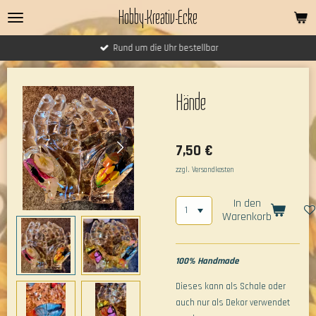
Hobby-Kreativ-Ecke
Zum
Hauptinhalt
springen
Rund um die Uhr bestellbar
Hände
7,50 €
zzgl. Versandkosten
In den
Warenkorb
100% Handmade
Dieses kann als Schale oder
auch nur als Dekor verwendet