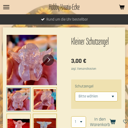
Hobby-Kreativ-Ecke
Zum
Hauptinhalt
springen
Rund um die Uhr bestellbar
Kleiner Schutzengel
3,00 €
zzgl. Versandkosten
Schutzengel
In den
Warenkorb