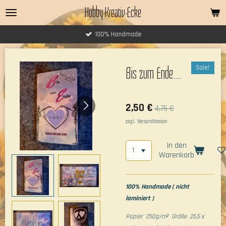
Hobby-Kreativ-Ecke
Zum
Hauptinhalt
springen
100% Handmade
Sale!
Bis zum Ende....
2,50 €
4,75 €
zzgl. Versandkosten
In den
Warenkorb
100% Handmade ( nicht
laminiert )
Papier 250g/m² Größe 25.5 x