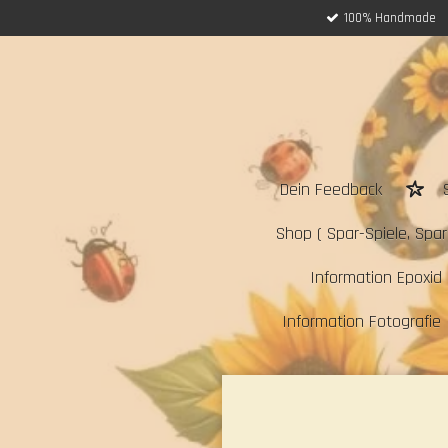
100% Handmade
Zum
Hauptinhalt
springen
Dein Feedback
Shop ( Spar-Spiele, Sparc
Information Epoxid 
Information Fotografie