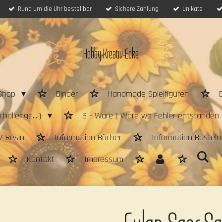
Rund um die Uhr bestellbar
Sichere Zahlung
Unikate
Hobby-Kreativ-Ecke
Shop
Binder
Handmade Spielfiguren
hallenge....)
B - Ware ( Ware wo Fehler entstanden 
/ Resin
Information Bücher
Information Bastel
Kontakt
Impressum