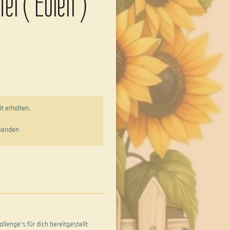
el ( Eulen )
t erhalten.
Senden
allenge's für dich bereitgestellt