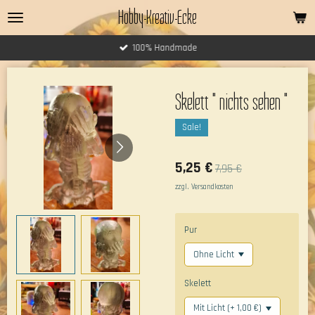
Hobby-Kreativ-Ecke
Zum
Hauptinhalt
springen
100% Handmade
Skelett " nichts sehen "
Sale!
5,25 €
7,95 €
zzgl. Versandkosten
Pur
Skelett