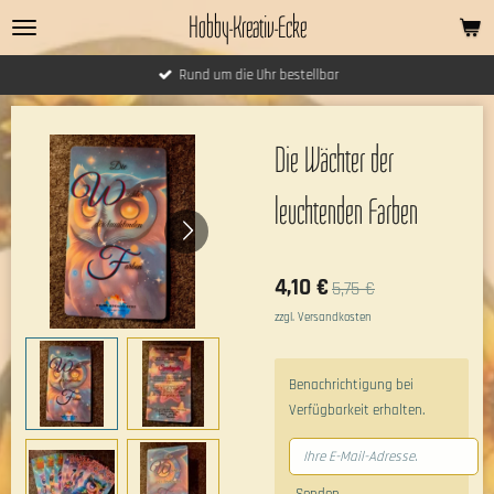
Hobby-Kreativ-Ecke
Zum
Hauptinhalt
springen
Rund um die Uhr bestellbar
Die Wächter der
leuchtenden Farben
4,10 €
5,75 €
zzgl. Versandkosten
Benachrichtigung bei
Verfügbarkeit erhalten.
Senden