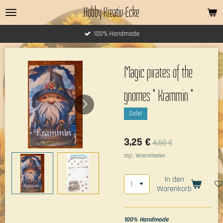
Hobby-Kreativ-Ecke
Zum
Hauptinhalt
springen
100% Handmade
Magic pirates of the
gnomes " Krammin "
Sale!
3,25 €
4,50 €
zzgl. Versandkosten
In den
Warenkorb
100% Handmade