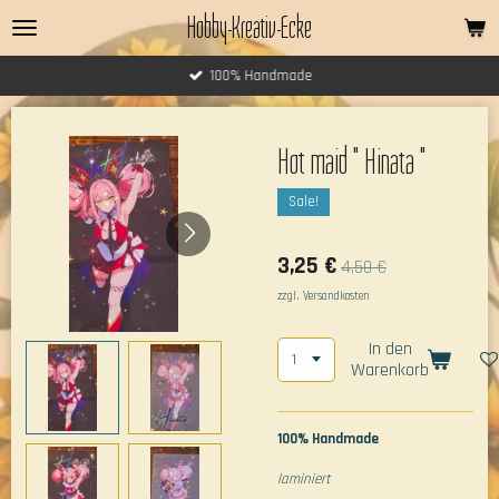
Hobby-Kreativ-Ecke
Zum
Hauptinhalt
springen
100% Handmade
Hot maid " Hinata "
Sale!
3,25 €
4,50 €
zzgl. Versandkosten
In den
Warenkorb
100% Handmade
laminiert