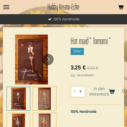
Hobby-Kreativ-Ecke
Zum
Hauptinhalt
springen
100% Handmade
Hot maid " Tomomi "
Sale!
3,25 €
4,50 €
zzgl. Versandkosten
In den
Warenkorb
100% Handmade