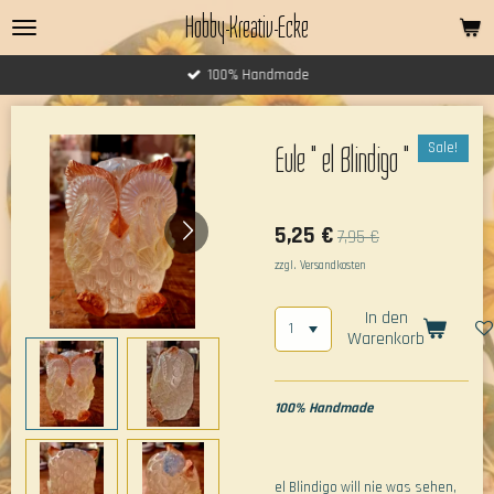
Hobby-Kreativ-Ecke
Zum
Hauptinhalt
springen
100% Handmade
Sale!
Eule " el Blindigo "
5,25 €
7,95 €
zzgl. Versandkosten
In den
Warenkorb
100% Handmade
el Blindigo will nie was sehen,