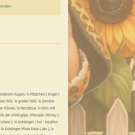
Senden
undenen Augen, 1x Mädchen ( Engel )
ner Willi, 1x großer Willi, 1x Zombie
er Körper, 1x Herzdose, 1x Glas mit
alle der einäugige, Shesper, Harvey ),
tiere ), 1x Anhänger ( Koi - Karpfen
 1x Anhänger Pfote klein ( 4er ), 1x