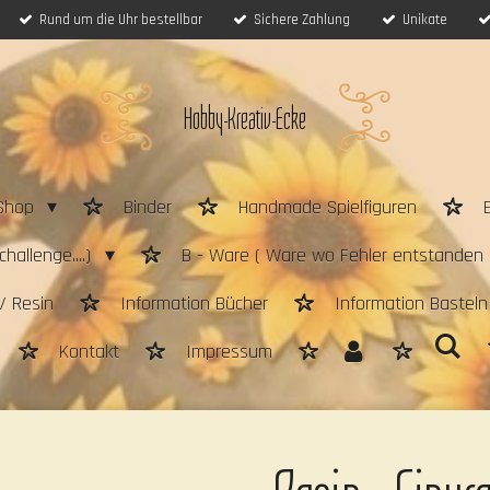
Rund um die Uhr bestellbar
Sichere Zahlung
Unikate
Hobby-Kreativ-Ecke
Shop
Binder
Handmade Spielfiguren
hallenge....)
B - Ware ( Ware wo Fehler entstanden 
/ Resin
Information Bücher
Information Bastel
Kontakt
Impressum