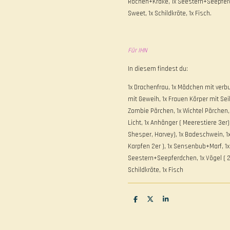
Rochen+Krake, 1x Seestern+Seepferdc
Sweet, 1x Schildkröte, 1x Fisch.
Für IHN
In diesem findest du:
1x Drachenfrau, 1x Mädchen mit verb
mit Geweih, 1x Frauen Körper mit Seil,
Zombie Pärchen, 1x Wichtel Pärchen, 1
Licht, 1x Anhänger ( Meerestiere 3er),
Shesper, Harvey), 1x Badeschwein, 1
Karpfen 2er ), 1x Sensenbub+Marf, 1x
Seestern+Seepferdchen, 1x Vögel ( 2e
Schildkröte, 1x Fisch
T
T
T
e
e
e
i
i
i
l
l
l
e
e
e