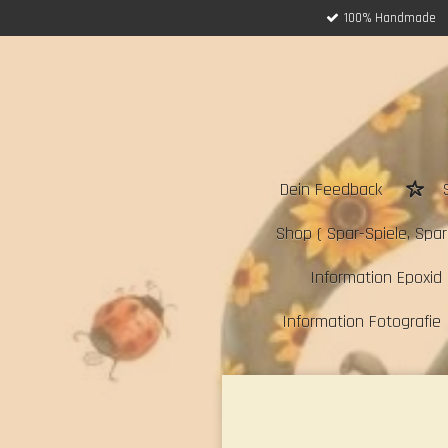
100% Handmade
Zum
Hauptinhalt
springen
Dein Feedback
Shop ( Spar-Spiele, Sparc
Information Epoxid 
Information Fotografie