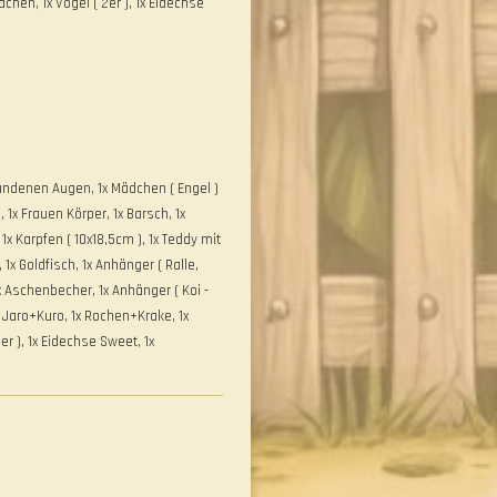
hen, 1x Vögel ( 2er ), 1x Eidechse
undenen Augen, 1x Mädchen ( Engel )
 1x Frauen Körper, 1x Barsch, 1x
x Karpfen ( 10x18,5cm ), 1x Teddy mit
 1x Goldfisch, 1x Anhänger ( Ralle,
x Aschenbecher, 1x Anhänger ( Koi -
 Jaro+Kuro, 1x Rochen+Krake, 1x
r ), 1x Eidechse Sweet, 1x