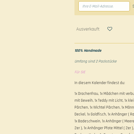
Ausverkauft
100% Handmade
Umfang sind 2 Packstücke
Für SIE
In diesem Kalender findest du:
1x Drachenfrau, 1x Mädchen mit verb
mit Geweih, 1x Teddy mit Licht, 1x klei
Pärchen, 1x Wichtel Pärchen, 1x Männ
Deckel, 1x Goldfisch, 1x Anhänger ( R
1x Badeschwein, 1x Anhänger ( Meeres
2er ), 1x Anhänger Pfote Mittel ( 2er ),