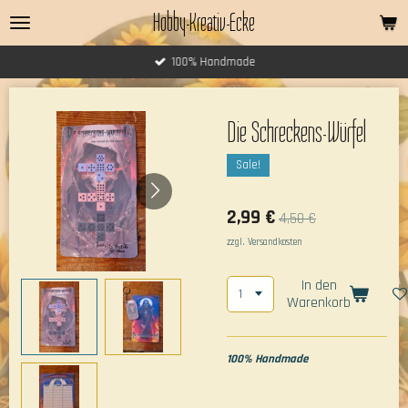
Hobby-Kreativ-Ecke
Zum
Hauptinhalt
springen
100% Handmade
Die Schreckens-Würfel
Sale!
2,99 €
4,50 €
zzgl. Versandkosten
In den
Warenkorb
100% Handmade