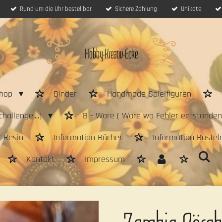
Rund um die Uhr bestellbar
Sichere Zahlung
Unikate
Hobby-Kreativ-Ecke
hop
Binder
Handmade Spielfiguren
hallenge....)
B - Ware ( Ware wo Fehler entstanden 
/ Resin
Information Bücher
Information Bastel
Kontakt
Impressum