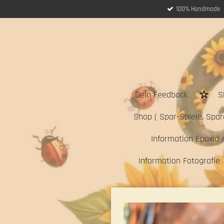
100% Handmade
Zum
Hauptinhalt
springen
Dein Feedback
S
Shop ( Spar-Spiele, Sparc
Information Epoxid 
Information Fotografie