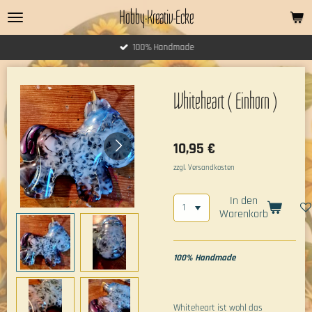
Hobby-Kreativ-Ecke
Zum
Hauptinhalt
springen
100% Handmade
Whiteheart ( Einhorn )
10,95 €
zzgl. Versandkosten
In den
Warenkorb
100% Handmade
Whiteheart ist wohl das