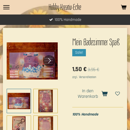
Hobby-Kreativ-Ecke
Zum
Hauptinhalt
springen
100% Handmade
Mein Badezimmer Spaß
Sale!
1,50 €
3,95 €
zzgl. Versandkosten
In den
Warenkorb
100% Handmade