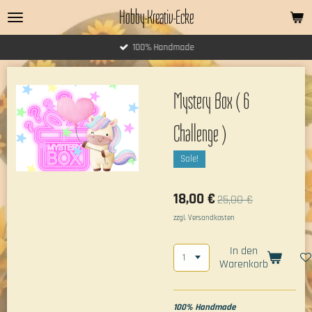
Hobby-Kreativ-Ecke
Zum
Hauptinhalt
springen
100% Handmade
Mystery Box ( 6
Challenge )
Sale!
18,00 €
25,00 €
zzgl. Versandkosten
In den
Warenkorb
100% Handmade