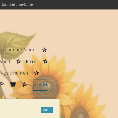
Sparchallenge-Spiele
Einschulung/ Schule
sind )
Home
n / Zeichnungen
Kontakt
Sale!