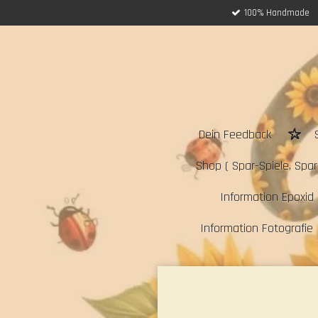
100% Handmade
Zum
Hauptinhalt
springen
Dein Feedback
Shop ( Spar-Spiele, Sparc
Information Epoxid 
Information Fotografie