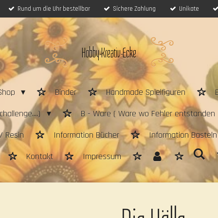
Rund um die Uhr bestellbar
Sichere Zahlung
Unikate
Hobby-Kreativ-Ecke
Shop
Binder
Handmade Spielfiguren
hallenge....)
B - Ware ( Ware wo Fehler entstanden 
/ Resin
Information Bücher
Information Bastel
Kontakt
Impressum